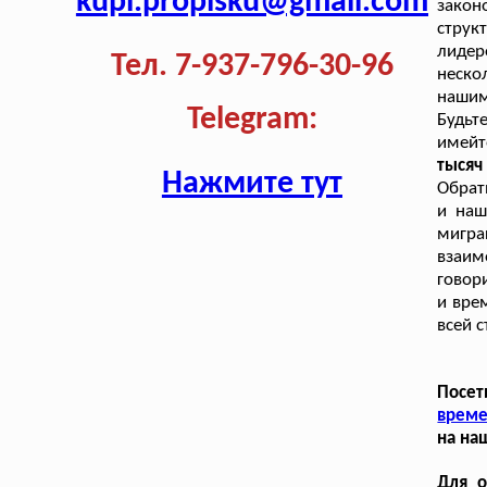
kupi.propisku@gmail.com
закон
струк
лидер
Тел. 7-937-796-30-96
неско
нашим
Telegram:
Будьт
имейт
тысяч 
Нажмите тут
Обрат
и наш
мигр
взаим
говор
и вре
всей 
Посет
време
на на
Для о