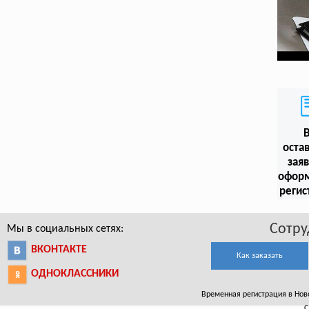
оста
заяв
офор
регис
Сотру
Мы в социальных сетях:
ВКОНТАКТЕ
Как заказать
ОДНОКЛАССНИКИ
Временная регистрация в Новоа
С