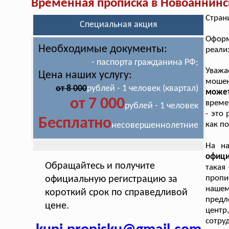
Временная прописка в Новоаннин
Стран
Специальная акция
Оформ
Необходимые документы:
реали
- паспорта гражданина РФ;
Уважа
Цена наших услугу:
моше
от 8 000
рублей - 1 человек (квартал)
может
от 7 000
време
рублей - 1 человек
- это
Бесплатно
как п
несовершеннолетние
На н
офиц
Обращайтесь и получите
такая
пропи
официальную регистрацию за
нашем
короткий срок по справедливой
предл
цене.
центр
сотр