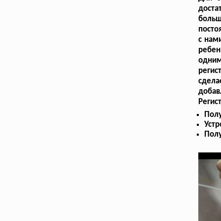
доста
больш
посто
с нам
ребен
одни
регис
сдела
добав
Регис
Полу
Устр
Полу